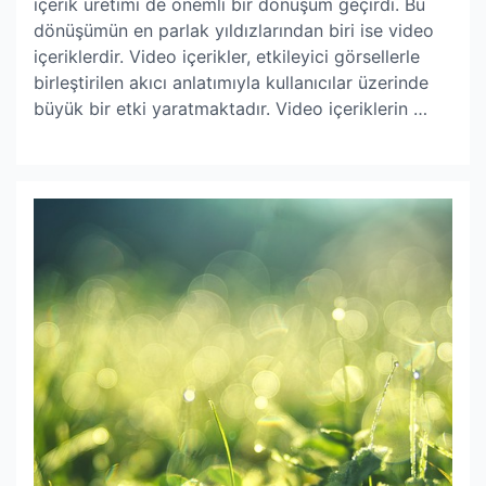
içerik üretimi de önemli bir dönüşüm geçirdi. Bu
dönüşümün en parlak yıldızlarından biri ise video
içeriklerdir. Video içerikler, etkileyici görsellerle
birleştirilen akıcı anlatımıyla kullanıcılar üzerinde
büyük bir etki yaratmaktadır. Video içeriklerin …