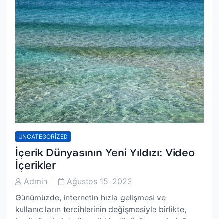
UNCATEGORIZED
İçerik Dünyasının Yeni Yıldızı: Video
İçerikler
Post
Post
Admin
Ağustos 15, 2023
Author
Date
Günümüzde, internetin hızla gelişmesi ve
kullanıcıların tercihlerinin değişmesiyle birlikte,