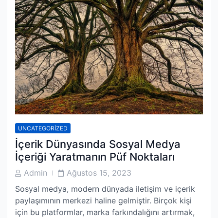
UNCATEGORIZED
İçerik Dünyasında Sosyal Medya
İçeriği Yaratmanın Püf Noktaları
Post
Post
Admin
Ağustos 15, 2023
Author
Date
Sosyal medya, modern dünyada iletişim ve içerik
paylaşımının merkezi haline gelmiştir. Birçok kişi
için bu platformlar, marka farkındalığını artırmak,