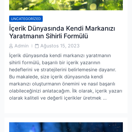
UNCATEGORIZED
İçerik Dünyasında Kendi Markanızı
Yaratmanın Sihirli Formülü
Post
Post
Admin
Ağustos 15, 2023
Author
Date
İçerik dünyasında kendi markanızı yaratmanın
sihirli formülü, başarılı bir içerik yazarının
hedeflerini ve stratejilerini belirlemesine dayanır.
Bu makalede, size içerik dünyasında kendi
markanızı oluşturmanın önemini ve nasıl başarılı
olabileceğinizi anlatacağım. İlk olarak, içerik yazarı
olarak kaliteli ve değerli içerikler üretmek …