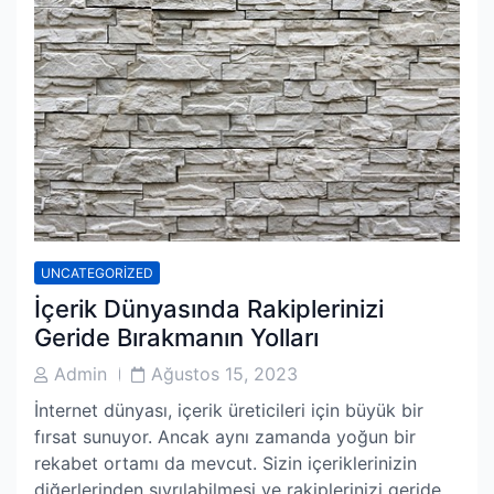
UNCATEGORIZED
İçerik Dünyasında Rakiplerinizi
Geride Bırakmanın Yolları
Post
Post
Admin
Ağustos 15, 2023
Author
Date
İnternet dünyası, içerik üreticileri için büyük bir
fırsat sunuyor. Ancak aynı zamanda yoğun bir
rekabet ortamı da mevcut. Sizin içeriklerinizin
diğerlerinden sıyrılabilmesi ve rakiplerinizi geride