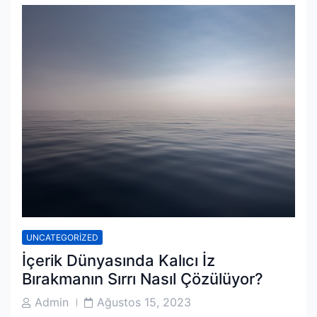
UNCATEGORIZED
İçerik Dünyasında Kalıcı İz
Bırakmanın Sırrı Nasıl Çözülüyor?
Post
Post
Admin
Ağustos 15, 2023
Author
Date