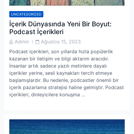
UNCATEGORIZED
İçerik Dünyasında Yeni Bir Boyut:
Podcast İçerikleri
Post
Post
Admin
Ağustos 15, 2023
Author
Date
Podcast içerikleri, son yıllarda hızla popülerlik
kazanan bir iletişim ve bilgi aktarım aracıdır.
İnsanlar artık sadece yazılı metinlere dayalı
içerikler yerine, sesli kaynakları tercih etmeye
başlamışlardır. Bu nedenle, podcastler önemli bir
içerik pazarlama stratejisi haline gelmiştir. Podcast
içerikleri, dinleyicilere konuşma …