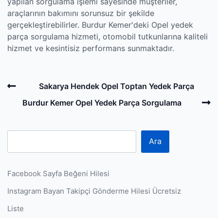
yapılan sorgulama işlemi sayesinde müşteriler,
araçlarının bakımını sorunsuz bir şekilde
gerçekleştirebilirler. Burdur Kemer'deki Opel yedek
parça sorgulama hizmeti, otomobil tutkunlarına kaliteli
hizmet ve kesintisiz performans sunmaktadır.
Post
Previous
Sakarya Hendek Opel Toptan Yedek Parça
navigation
Post
N
Burdur Kemer Opel Yedek Parça Sorgulama
P
Ara
Facebook Sayfa Beğeni Hilesi
Instagram Bayan Takipçi Gönderme Hilesi Ücretsiz
Liste