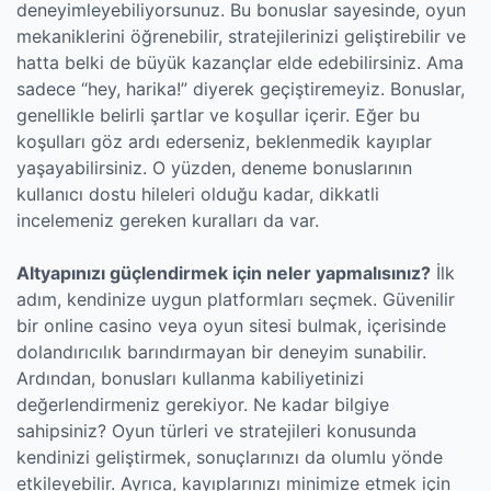
deneyimleyebiliyorsunuz. Bu bonuslar sayesinde, oyun
mekaniklerini öğrenebilir, stratejilerinizi geliştirebilir ve
hatta belki de büyük kazançlar elde edebilirsiniz. Ama
sadece “hey, harika!” diyerek geçiştiremeyiz. Bonuslar,
genellikle belirli şartlar ve koşullar içerir. Eğer bu
koşulları göz ardı ederseniz, beklenmedik kayıplar
yaşayabilirsiniz. O yüzden, deneme bonuslarının
kullanıcı dostu hileleri olduğu kadar, dikkatli
incelemeniz gereken kuralları da var.
Altyapınızı güçlendirmek için neler yapmalısınız?
İlk
adım, kendinize uygun platformları seçmek. Güvenilir
bir online casino veya oyun sitesi bulmak, içerisinde
dolandırıcılık barındırmayan bir deneyim sunabilir.
Ardından, bonusları kullanma kabiliyetinizi
değerlendirmeniz gerekiyor. Ne kadar bilgiye
sahipsiniz? Oyun türleri ve stratejileri konusunda
kendinizi geliştirmek, sonuçlarınızı da olumlu yönde
etkileyebilir. Ayrıca, kayıplarınızı minimize etmek için