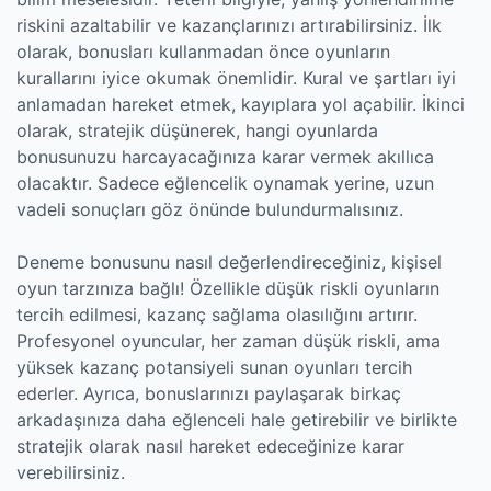
riskini azaltabilir ve kazançlarınızı artırabilirsiniz. İlk
olarak, bonusları kullanmadan önce oyunların
kurallarını iyice okumak önemlidir. Kural ve şartları iyi
anlamadan hareket etmek, kayıplara yol açabilir. İkinci
olarak, stratejik düşünerek, hangi oyunlarda
bonusunuzu harcayacağınıza karar vermek akıllıca
olacaktır. Sadece eğlencelik oynamak yerine, uzun
vadeli sonuçları göz önünde bulundurmalısınız.
Deneme bonusunu nasıl değerlendireceğiniz, kişisel
oyun tarzınıza bağlı! Özellikle düşük riskli oyunların
tercih edilmesi, kazanç sağlama olasılığını artırır.
Profesyonel oyuncular, her zaman düşük riskli, ama
yüksek kazanç potansiyeli sunan oyunları tercih
ederler. Ayrıca, bonuslarınızı paylaşarak birkaç
arkadaşınıza daha eğlenceli hale getirebilir ve birlikte
stratejik olarak nasıl hareket edeceğinize karar
verebilirsiniz.