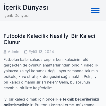
Skip
İçerik Dünyası
to
content
İçerik Dünyası
Futbolda Kalecilik Nasıl İyi Bir Kaleci
Olunur
Post
Post
Admin
Eylül 13, 2024
Author
Date
Futbolun kalbi sahada çırpınırken, kalecinin rolü
gerçekten de oyunun anahtarlarından biridir. Kalecilik,
yalnızca kaleyi korumak değil, aynı zamanda takımın
psikolojik ve stratejik dengesini sağlamaktır. Peki, iyi
bir kaleci olmanın sırları neler? Gelin, bu sorunun
cevabını birlikte keşfedelim.
İyi bir kaleci olmak için öncelikle
teknik becerilerinizi
geliştirmelisiniz
. Bu, topu kontrol etme, mükemmel