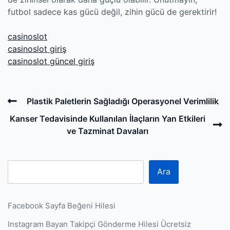
futbol sadece kas gücü değil, zihin gücü de gerektirir!
casinoslot
casinoslot giriş
casinoslot güncel giriş
Post
Previous
Plastik Paletlerin Sağladığı Operasyonel Verimlilik
navigation
Post
N
Kanser Tedavisinde Kullanılan İlaçların Yan Etkileri
P
ve Tazminat Davaları
Ara
Facebook Sayfa Beğeni Hilesi
Instagram Bayan Takipçi Gönderme Hilesi Ücretsiz