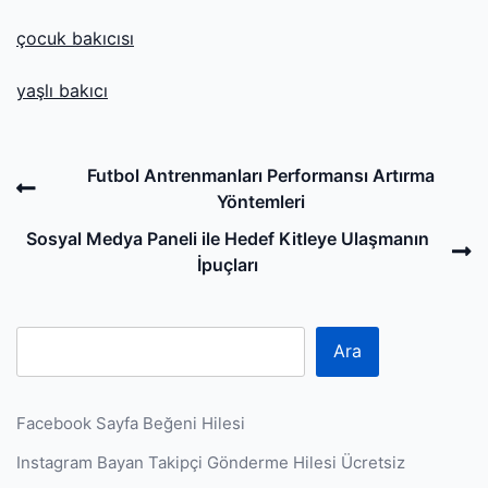
çocuk bakıcısı
yaşlı bakıcı
Post
Previous
Futbol Antrenmanları Performansı Artırma
navigation
Post
Yöntemleri
N
Sosyal Medya Paneli ile Hedef Kitleye Ulaşmanın
P
İpuçları
Ara
Facebook Sayfa Beğeni Hilesi
Instagram Bayan Takipçi Gönderme Hilesi Ücretsiz