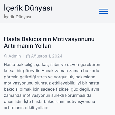
Skip
İçerik Dünyası
to
content
İçerik Dünyası
Hasta Bakıcısının Motivasyonunu
Artırmanın Yolları
Post
Post
Admin
Ağustos 1, 2024
Author
Date
Hasta bakıcılığı, şefkat, sabır ve özveri gerektiren
kutsal bir görevdir. Ancak zaman zaman bu zorlu
görevin getirdiği stres ve yorgunluk, bakıcıların
motivasyonunu olumsuz etkileyebilir. İyi bir hasta
bakıcısı olmak için sadece fiziksel güç değil, aynı
zamanda motivasyonun sürekli korunması da
önemlidir. İşte hasta bakıcısının motivasyonunu
artırmanın etkili yolları: