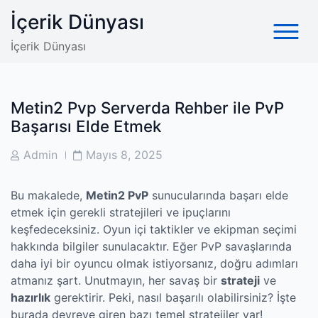
Skip
İçerik Dünyası
to
content
İçerik Dünyası
Metin2 Pvp Serverda Rehber ile PvP
Başarısı Elde Etmek
Post
Post
Admin
Mayıs 8, 2025
Author
Date
Bu makalede,
Metin2 PvP
sunucularında başarı elde
etmek için gerekli stratejileri ve ipuçlarını
keşfedeceksiniz. Oyun içi taktikler ve ekipman seçimi
hakkında bilgiler sunulacaktır. Eğer PvP savaşlarında
daha iyi bir oyuncu olmak istiyorsanız, doğru adımları
atmanız şart. Unutmayın, her savaş bir
strateji
ve
hazırlık
gerektirir. Peki, nasıl başarılı olabilirsiniz? İşte
burada devreye giren bazı temel stratejiler var!