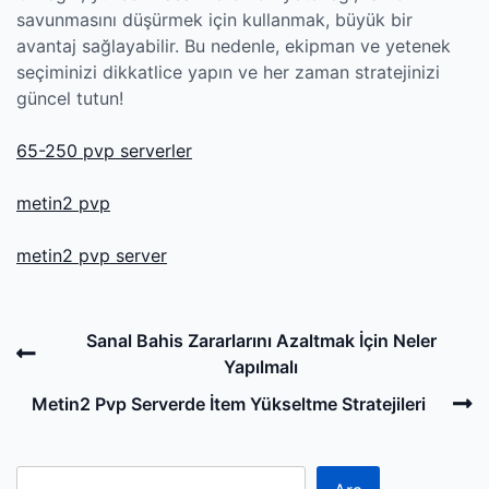
savunmasını düşürmek için kullanmak, büyük bir
avantaj sağlayabilir. Bu nedenle, ekipman ve yetenek
seçiminizi dikkatlice yapın ve her zaman stratejinizi
güncel tutun!
65-250 pvp serverler
metin2 pvp
metin2 pvp server
Post
Previous
Sanal Bahis Zararlarını Azaltmak İçin Neler
navigation
Post
Yapılmalı
N
Metin2 Pvp Serverde İtem Yükseltme Stratejileri
P