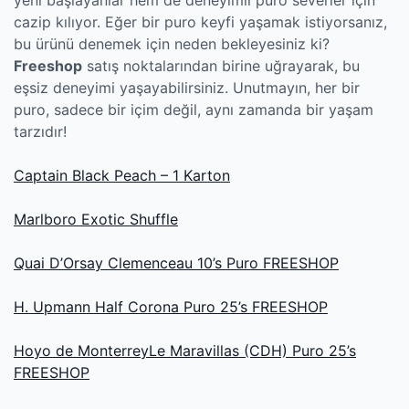
yeni başlayanlar hem de deneyimli puro severler için
cazip kılıyor. Eğer bir puro keyfi yaşamak istiyorsanız,
bu ürünü denemek için neden bekleyesiniz ki?
Freeshop
satış noktalarından birine uğrayarak, bu
eşsiz deneyimi yaşayabilirsiniz. Unutmayın, her bir
puro, sadece bir içim değil, aynı zamanda bir yaşam
tarzıdır!
Captain Black Peach – 1 Karton
Marlboro Exotic Shuffle
Quai D’Orsay Clemenceau 10’s Puro FREESHOP
H. Upmann Half Corona Puro 25’s FREESHOP
Hoyo de MonterreyLe Maravillas (CDH) Puro 25’s
FREESHOP