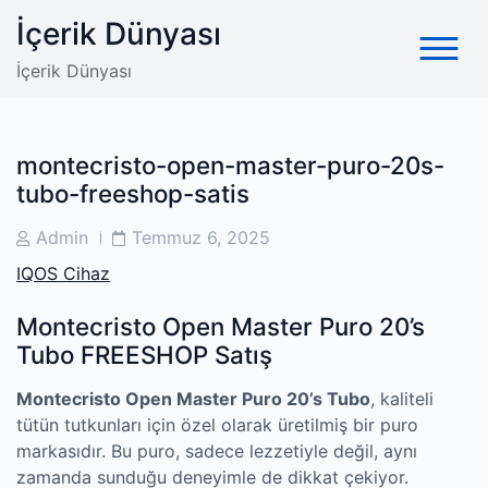
Skip
İçerik Dünyası
to
content
İçerik Dünyası
montecristo-open-master-puro-20s-
tubo-freeshop-satis
Post
Post
Admin
Temmuz 6, 2025
Author
Date
IQOS Cihaz
Montecristo Open Master Puro 20’s
Tubo FREESHOP Satış
Montecristo Open Master Puro 20’s Tubo
, kaliteli
tütün tutkunları için özel olarak üretilmiş bir puro
markasıdır. Bu puro, sadece lezzetiyle değil, aynı
zamanda sunduğu deneyimle de dikkat çekiyor.