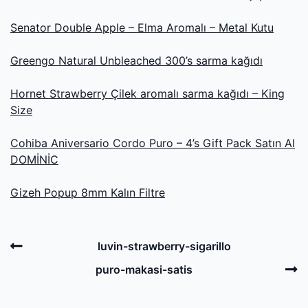
Senator Double Apple – Elma Aromalı – Metal Kutu
Greengo Natural Unbleached 300’s sarma kağıdı
Hornet Strawberry Çilek aromalı sarma kağıdı – King
Size
Cohiba Aniversario Cordo Puro – 4’s Gift Pack Satın Al
DOMİNİC
Gizeh Popup 8mm Kalın Filtre
Post
Previous
luvin-strawberry-sigarillo
navigation
Post
N
puro-makasi-satis
P