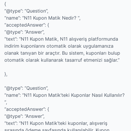
{
“@type”: “Question”,
“name”: “N11 Kupon Matik Nedir? “,
“acceptedAnswer”: {
“@type”: “Answer”,
“text”: “N11 Kupon Matik, N11 alışveriş platformunda
indirim kuponlarını otomatik olarak uygulamanıza
olanak tanıyan bir araçtır. Bu sistem, kuponları bulup
otomatik olarak kullanarak tasarruf etmenizi sağlar.”
},
“@type”: “Question”,
“name”: “N11 Kupon Matik’teki Kuponlar Nasıl Kullanılır?
“,
“acceptedAnswer”: {
“@type”: “Answer”,
“text”: “N11 Kupon Matik’teki kuponlar, alışveriş
sırasında ödeme sayfasında kullanılabilir. Kupon