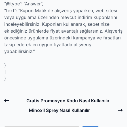
“@type”: “Answer”,
“text”: “Kupon Matik ile alışveriş yaparken, web sitesi
veya uygulama üzerinden mevcut indirim kuponlarını
inceleyebilirsiniz. Kuponları kullanarak, sepetinize
eklediğiniz ürünlerde fiyat avantajı sağlarsınız. Alışveriş
öncesinde uygulama üzerindeki kampanya ve fırsatları
takip ederek en uygun fiyatlarla alışveriş
yapabilirsiniz.”
}
]
}
Post
Previous
Gratis Promosyon Kodu Nasıl Kullanılır
navigation
Post
N
Minoxil Sprey Nasıl Kullanılır
P