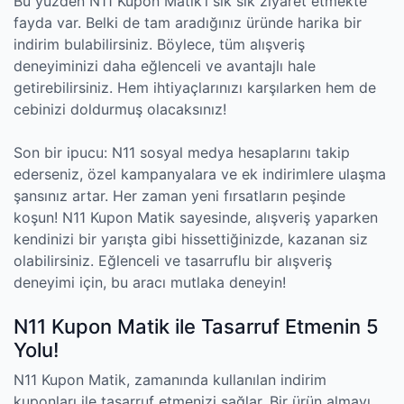
Bu yüzden N11 Kupon Matik’i sık sık ziyaret etmekte
fayda var. Belki de tam aradığınız üründe harika bir
indirim bulabilirsiniz. Böylece, tüm alışveriş
deneyiminizi daha eğlenceli ve avantajlı hale
getirebilirsiniz. Hem ihtiyaçlarınızı karşılarken hem de
cebinizi doldurmuş olacaksınız!
Son bir ipucu: N11 sosyal medya hesaplarını takip
ederseniz, özel kampanyalara ve ek indirimlere ulaşma
şansınız artar. Her zaman yeni fırsatların peşinde
koşun! N11 Kupon Matik sayesinde, alışveriş yaparken
kendinizi bir yarışta gibi hissettiğinizde, kazanan siz
olabilirsiniz. Eğlenceli ve tasarruflu bir alışveriş
deneyimi için, bu aracı mutlaka deneyin!
N11 Kupon Matik ile Tasarruf Etmenin 5
Yolu!
N11 Kupon Matik, zamanında kullanılan indirim
kuponları ile tasarruf etmenizi sağlar. Bir ürün almayı