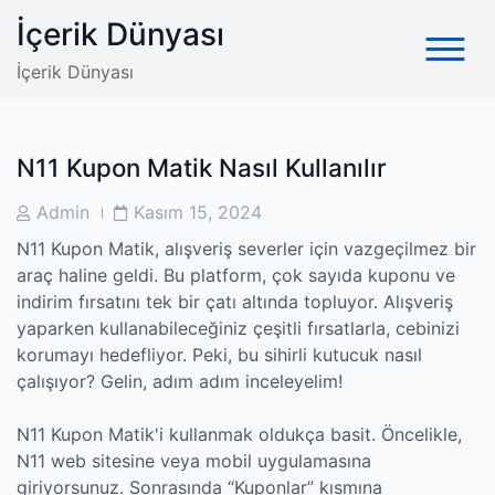
Skip
İçerik Dünyası
to
content
İçerik Dünyası
N11 Kupon Matik Nasıl Kullanılır
Post
Post
Admin
Kasım 15, 2024
Author
Date
N11 Kupon Matik, alışveriş severler için vazgeçilmez bir
araç haline geldi. Bu platform, çok sayıda kuponu ve
indirim fırsatını tek bir çatı altında topluyor. Alışveriş
yaparken kullanabileceğiniz çeşitli fırsatlarla, cebinizi
korumayı hedefliyor. Peki, bu sihirli kutucuk nasıl
çalışıyor? Gelin, adım adım inceleyelim!
N11 Kupon Matik'i kullanmak oldukça basit. Öncelikle,
N11 web sitesine veya mobil uygulamasına
giriyorsunuz. Sonrasında “Kuponlar” kısmına