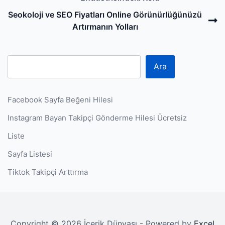
N
Seokoloji ve SEO Fiyatları Online Görünürlüğünüzü
P
Artırmanın Yolları
Ara
Facebook Sayfa Beğeni Hilesi
Instagram Bayan Takipçi Gönderme Hilesi Ücretsiz
Liste
Sayfa Listesi
Tiktok Takipçi Arttırma
Copyright © 2026 İçerik Dünyası - Powered by
Excel