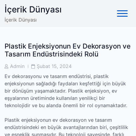
Skip
İçerik Dünyası
to
content
İçerik Dünyası
Plastik Enjeksiyonun Ev Dekorasyon ve
Tasarım Endüstrisindeki Rolü
Post
Post
Admin
Şubat 15, 2024
Author
Date
Ev dekorasyonu ve tasarım endüstrisi, plastik
enjeksiyonun sağladığı faydaları keşfettiği için büyük
bir dönüşüm yaşamaktadır. Plastik enjeksiyon, ev
eşyalarının üretiminde kullanılan yenilikçi bir
teknolojidir ve bu alanda önemli bir rol oynamaktadır.
Plastik enjeksiyonun ev dekorasyon ve tasarım
endüstrisindeki en büyük avantajlarından biri, çeşitlilik
ve esneklik sunmasıdır. Bu teknoloji sayesinde, farklı