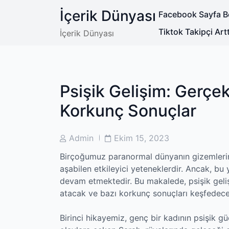
Skip
İçerik Dünyası
Facebook Sayfa Be
to
content
Tiktok Takipçi Art
İçerik Dünyası
Psişik Gelişim: Gerçe
Korkunç Sonuçlar
Post
Post
Admin
Ekim 15, 2023
Author
Date
Birçoğumuz paranormal dünyanın gizemlerine il
aşabilen etkileyici yeteneklerdir. Ancak, bu 
devam etmektedir. Bu makalede, psişik geli
atacak ve bazı korkunç sonuçları keşfedece
Birinci hikayemiz, genç bir kadının psişik güç