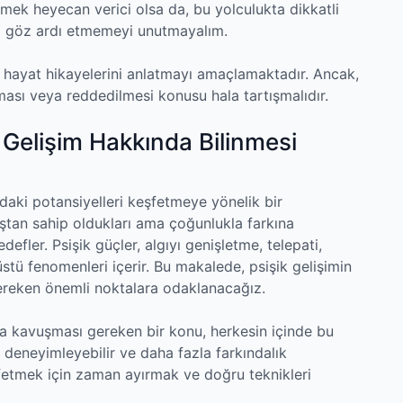
fetmek heyecan verici olsa da, bu yolculukta dikkatli
eri göz ardı etmemeyi unutmayalım.
ek hayat hikayelerini anlatmayı amaçlamaktadır. Ancak,
ması veya reddedilmesi konusu hala tartışmalıdır.
k Gelişim Hakkında Bilinmesi
ındaki potansiyelleri keşfetmeye yönelik bir
uştan sahip oldukları ama çoğunlukla farkına
efler. Psişik güçler, algıyı genişletme, telepati,
stü fenomenleri içerir. Bu makalede, psişik gelişimin
gereken önemli noktalara odaklanacağız.
ığa kavuşması gereken bir konu, herkesin içinde bu
mi deneyimleyebilir ve daha fazla farkındalık
şfetmek için zaman ayırmak ve doğru teknikleri