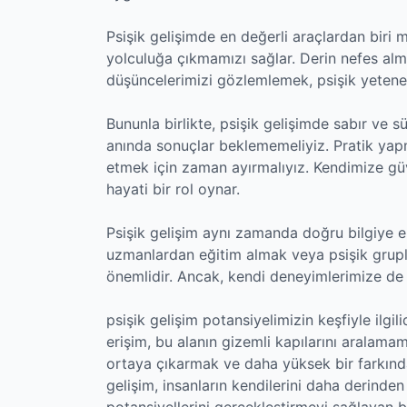
Psişik gelişimde en değerli araçlardan biri 
yolculuğa çıkmamızı sağlar. Derin nefes al
düşüncelerimizi gözlemlemek, psişik yetenek
Bununla birlikte, psişik gelişimde sabır ve s
anında sonuçlar beklememeliyiz. Pratik yapm
etmek için zaman ayırmalıyız. Kendimize gü
hayati bir rol oynar.
Psişik gelişim aynı zamanda doğru bilgiye eri
uzmanlardan eğitim almak veya psişik grupl
önemlidir. Ancak, kendi deneyimlerimize de g
psişik gelişim potansiyelimizin keşfiyle ilgili
erişim, bu alanın gizemli kapılarını aralama
ortaya çıkarmak ve daha yüksek bir farkındal
gelişim, insanların kendilerini daha derinden
potansiyellerini gerçekleştirmeyi sağlayan b