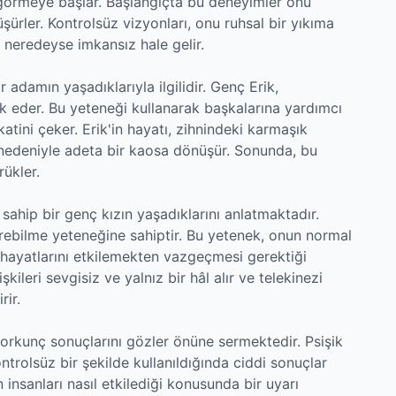
 görmeye başlar. Başlangıçta bu deneyimler onu
ürler. Kontrolsüz vizyonları, onu ruhsal bir yıkıma
 neredeyse imkansız hale gelir.
 adamın yaşadıklarıyla ilgilidir. Genç Erik,
rk eder. Bu yeteneği kullanarak başkalarına yardımcı
katini çeker. Erik'in hayatı, zihnindeki karmaşık
r nedeniyle adeta bir kaosa dönüşür. Sonunda, bu
rükler.
ahip bir genç kızın yaşadıklarını anlatmaktadır.
irebilme yeteneğine sahiptir. Bu yetenek, onun normal
n hayatlarını etkilemekten vazgeçmesi gerektiği
ileri sevgisiz ve yalnız bir hâl alır ve telekinezi
rir.
korkunç sonuçlarını gözler önüne sermektedir. Psişik
ntrolsüz bir şekilde kullanıldığında ciddi sonuçlar
n insanları nasıl etkilediği konusunda bir uyarı