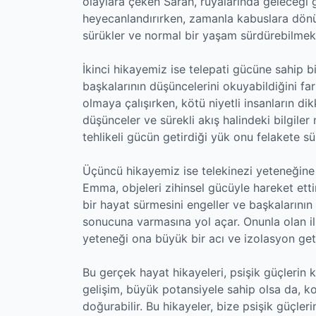
olaylara çeken Sarah, rüyalarında geleceği
heyecanlandırırken, zamanla kabuslara dönüş
sürükler ve normal bir yaşam sürdürebilmek
İkinci hikayemiz ise telepati gücüne sahip bir
başkalarının düşüncelerini okuyabildiğini fa
olmaya çalışırken, kötü niyetli insanların dik
düşünceler ve sürekli akış halindeki bilgile
tehlikeli gücün getirdiği yük onu felakete sü
Üçüncü hikayemiz ise telekinezi yeteneğine s
Emma, objeleri zihinsel gücüyle hareket ett
bir hayat sürmesini engeller ve başkalarını
sonucuna varmasına yol açar. Onunla olan ilişk
yeteneği ona büyük bir acı ve izolasyon geti
Bu gerçek hayat hikayeleri, psişik güçlerin 
gelişim, büyük potansiyele sahip olsa da, ko
doğurabilir. Bu hikayeler, bize psişik güçleri