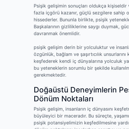
Psişik gelişimin sonuçları oldukça kişiseldir v
fazla içgörü kazanır, güçlü sezgilere sahip 
hissederler. Bununla birlikte, psişik yetenek
Başkalarının gizliliklerine saygı duymak, g
davranmak önemlidir.
psişik gelişim derin bir yolculuktur ve insanl
özgünlük, bağlam ve şaşırtıcılık unsurlarını 
keşfederek kendi iç dünyalarına yolculuk yapa
bu yeteneklerin sorumlu bir şekilde kullanı
gerekmektedir.
Doğaüstü Deneyimlerin Peş
Dönüm Noktaları
Psişik gelişim, insanların iç dünyasını ke
büyüleyici bir maceradır. Bu süreçte, yaşamın
psişik potansiyelimizin keşfedilmesine yard