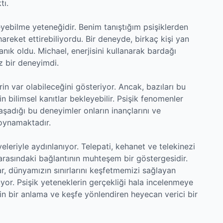
tı.
leyebilme yeteneğidir. Benim tanıştığım psişiklerden
areket ettirebiliyordu. Bir deneyde, birkaç kişi yan
nık oldu. Michael, enerjisini kullanarak bardağı
z bir deneyimdi.
in var olabileceğini gösteriyor. Ancak, bazıları bu
n bilimsel kanıtlar bekleyebilir. Psişik fenomenler
yaşadığı bu deneyimler onların inançlarını ve
 oynamaktadır.
yeleriyle aydınlanıyor. Telepati, kehanet ve telekinezi
i arasındaki bağlantının muhteşem bir göstergesidir.
r, dünyamızın sınırlarını keşfetmemizi sağlayan
yor. Psişik yeteneklerin gerçekliği hala incelenmeye
in bir anlama ve keşfe yönlendiren heyecan verici bir