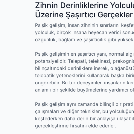
Zihnin Derinliklerine Yolcul
Üzerine Şaşırtıcı Gerçekler
Psişik gelişim, insan zihninin sınırlarını keş
yolculuk, birçok insana heyecan verici sonuçl
özgünlük, bağlam ve şaşırtıcılık gibi yüksek
Psişik gelişimin en şaşırtıcı yanı, normal al
potansiyelidir. Telepati, telekinezi, prekogn
bilinçaltındaki derinliklere inerek, olağanüs
telepatik yeteneklerini kullanarak başka bir
öngörebilir. Bu tür deneyimler, insanların ken
anlamlı bir şekilde büyümelerine yardımcı ol
Psişik gelişim aynı zamanda bilinçli bir prati
çalışmaları ve diğer teknikler, bu yolculuğun 
keşfederken daha derin bir anlayışa ulaşabilir
gerçekleştirme fırsatını elde ederler.