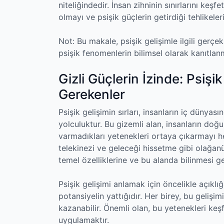
niteliğindedir. İnsan zihninin sınırlarını keş
olmayı ve psişik güçlerin getirdiği tehlikel
Not: Bu makale, psişik gelişimle ilgili gerç
psişik fenomenlerin bilimsel olarak kanıtlan
Gizli Güçlerin İzinde: Psişi
Gerekenler
Psişik gelişimin sırları, insanların iç dünyas
yolculuktur. Bu gizemli alan, insanların doğ
varmadıkları yetenekleri ortaya çıkarmayı hed
telekinezi ve geleceği hissetme gibi olağanü
temel özelliklerine ve bu alanda bilinmesi 
Psişik gelişimi anlamak için öncelikle açıkl
potansiyelin yattığıdır. Her birey, bu gelişi
kazanabilir. Önemli olan, bu yetenekleri ke
uygulamaktır.