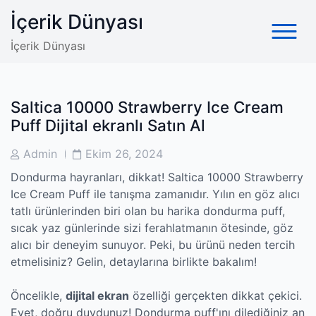
Skip
İçerik Dünyası
to
content
İçerik Dünyası
Saltica 10000 Strawberry Ice Cream
Puff Dijital ekranlı Satın Al
Post
Post
Admin
Ekim 26, 2024
Author
Date
Dondurma hayranları, dikkat! Saltica 10000 Strawberry
Ice Cream Puff ile tanışma zamanıdır. Yılın en göz alıcı
tatlı ürünlerinden biri olan bu harika dondurma puff,
sıcak yaz günlerinde sizi ferahlatmanın ötesinde, göz
alıcı bir deneyim sunuyor. Peki, bu ürünü neden tercih
etmelisiniz? Gelin, detaylarına birlikte bakalım!
Öncelikle,
dijital ekran
özelliği gerçekten dikkat çekici.
Evet, doğru duydunuz! Dondurma puff'ını dilediğiniz an