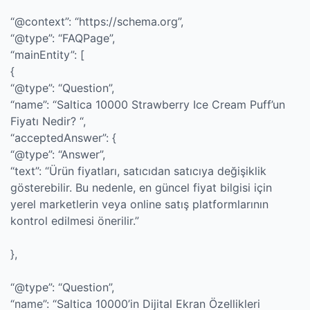
“@context”: “https://schema.org”,
“@type”: “FAQPage”,
“mainEntity”: [
{
“@type”: “Question”,
“name”: “Saltica 10000 Strawberry Ice Cream Puff’un
Fiyatı Nedir? “,
“acceptedAnswer”: {
“@type”: “Answer”,
“text”: “Ürün fiyatları, satıcıdan satıcıya değişiklik
gösterebilir. Bu nedenle, en güncel fiyat bilgisi için
yerel marketlerin veya online satış platformlarının
kontrol edilmesi önerilir.”
},
“@type”: “Question”,
“name”: “Saltica 10000’in Dijital Ekran Özellikleri