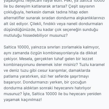
yaşadığınız heyecanı hayal edin. Peki, ya Saltica 10000
ile bu deneyim katlanarak artarsa? Çeşit sayısının
çokluğuyla, herkesin damak tadına hitap eden
alternatifler sunarak sıradan dondurma alışkanlıklarınızı
alt üst ediyor. Çilekli, fındıklı veya naneli dondurmaları
düşündüğünüzde, bu kadar çok seçeneğin sunduğu
mutluluğu hissedebiliyor musunuz?
Saltica 10000, yalnızca sınırları zorlamakla kalmıyor,
aynı zamanda özgün kombinasyonlarıyla da dikkat
çekiyor. Mesela, gerçekten tuhaf gelen bir lezzet
kombinasyonunu denemek ister misiniz? Tuzlu karamel
ve deniz tuzu gibi cesur karışımlar, damaklarda
patlama yaratırken, sizi her seferde şaşırtmayı
başarıyor. Dondurmanızı yerken, bir çocuğun
dondurma aldıktan sonraki heyecanını hatırlıyor
musunuz? İşte, Saltica 10000 ile bu heyecanı yeniden
yaşamak kaçınılmaz!