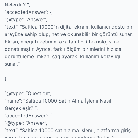
Nelerdir? “,
“acceptedAnswer”: {
“@type”: “Answer”,
“text”: “Saltica 10000’in dijital ekranı, kullanıcı dostu bir
arayüze sahip olup, net ve okunabilir bir görüntü sunar.
Ekran, enerji tüketimini azaltan LED teknolojisi ile
donatılmıştır. Ayrıca, farklı ölçüm birimlerini hızlıca
görüntüleme imkanı sağlayarak, kullanım kolaylığı
sunar.”
},
“@type”: “Question”,
“name”: “Saltica 10000 Satın Alma İşlemi Nasıl
Gerçekleşir? “,
“acceptedAnswer”: {
“@type”: “Answer”,
“text”: “Saltica 10000 satın alma işlemi, platforma giriş
yaptıktan sonra ürün sayfasına giderek ‘Satın Al’