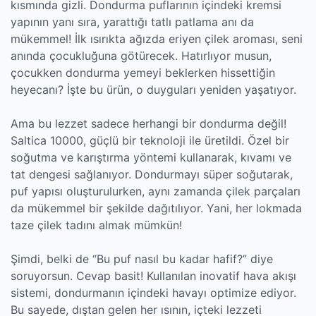
kısmında gizli. Dondurma puflarının içindeki kremsi
yapının yanı sıra, yarattığı tatlı patlama anı da
mükemmel! İlk ısırıkta ağızda eriyen çilek aroması, seni
anında çocukluğuna götürecek. Hatırlıyor musun,
çocukken dondurma yemeyi beklerken hissettiğin
heyecanı? İşte bu ürün, o duyguları yeniden yaşatıyor.
Ama bu lezzet sadece herhangi bir dondurma değil!
Saltica 10000, güçlü bir teknoloji ile üretildi. Özel bir
soğutma ve karıştırma yöntemi kullanarak, kıvamı ve
tat dengesi sağlanıyor. Dondurmayı süper soğutarak,
puf yapısı oluşturulurken, aynı zamanda çilek parçaları
da mükemmel bir şekilde dağıtılıyor. Yani, her lokmada
taze çilek tadını almak mümkün!
Şimdi, belki de “Bu puf nasıl bu kadar hafif?” diye
soruyorsun. Cevap basit! Kullanılan inovatif hava akışı
sistemi, dondurmanın içindeki havayı optimize ediyor.
Bu sayede, dıştan gelen her ısının, içteki lezzeti