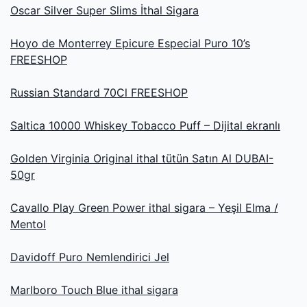
Oscar Silver Super Slims İthal Sigara
Hoyo de Monterrey Epicure Especial Puro 10’s
FREESHOP
Russian Standard 70Cl FREESHOP
Saltica 10000 Whiskey Tobacco Puff – Dijital ekranlı
Golden Virginia Original ithal tütün Satın Al DUBAI-
50gr
Cavallo Play Green Power ithal sigara – Yeşil Elma /
Mentol
Davidoff Puro Nemlendirici Jel
Marlboro Touch Blue ithal sigara