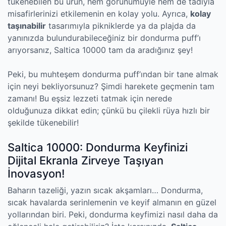
tükenebilen bu ürün, hem görünümüyle hem de tadıyla
misafirlerinizi etkilemenin en kolay yolu. Ayrıca,
kolay
taşınabilir
tasarımıyla pikniklerde ya da plajda da
yanınızda bulundurabileceğiniz bir dondurma puff’ı
arıyorsanız, Saltica 10000 tam da aradığınız şey!
Peki, bu muhteşem dondurma puff’ından bir tane almak
için neyi bekliyorsunuz? Şimdi harekete geçmenin tam
zamanı! Bu eşsiz lezzeti tatmak için nerede
olduğunuza dikkat edin; çünkü bu çilekli rüya hızlı bir
şekilde tükenebilir!
Saltica 10000: Dondurma Keyfinizi
Dijital Ekranla Zirveye Taşıyan
İnovasyon!
Baharın tazeliği, yazın sıcak akşamları… Dondurma,
sıcak havalarda serinlemenin ve keyif almanın en güzel
yollarından biri. Peki, dondurma keyfimizi nasıl daha da