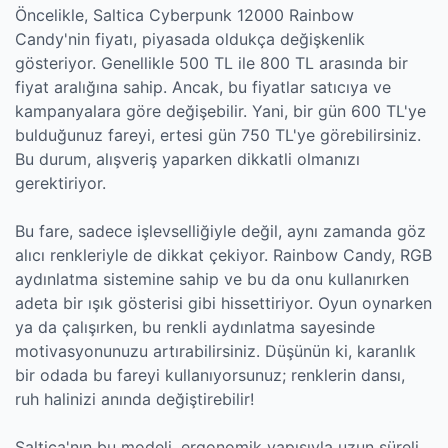
Öncelikle, Saltica Cyberpunk 12000 Rainbow
Candy'nin fiyatı, piyasada oldukça değişkenlik
gösteriyor. Genellikle 500 TL ile 800 TL arasında bir
fiyat aralığına sahip. Ancak, bu fiyatlar satıcıya ve
kampanyalara göre değişebilir. Yani, bir gün 600 TL'ye
bulduğunuz fareyi, ertesi gün 750 TL'ye görebilirsiniz.
Bu durum, alışveriş yaparken dikkatli olmanızı
gerektiriyor.
Bu fare, sadece işlevselliğiyle değil, aynı zamanda göz
alıcı renkleriyle de dikkat çekiyor. Rainbow Candy, RGB
aydınlatma sistemine sahip ve bu da onu kullanırken
adeta bir ışık gösterisi gibi hissettiriyor. Oyun oynarken
ya da çalışırken, bu renkli aydınlatma sayesinde
motivasyonunuzu artırabilirsiniz. Düşünün ki, karanlık
bir odada bu fareyi kullanıyorsunuz; renklerin dansı,
ruh halinizi anında değiştirebilir!
Saltica'nın bu modeli, ergonomik yapısıyla uzun süreli