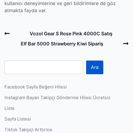
kullanıcı deneyimlerine ve geri bildirimlere de göz
atmakta fayda var.
Post
Previous
Vozol Gear S Rose Pink 4000C Satış
navigation
Post
N
Elf Bar 5000 Strawberry Kiwi Sipariş
P
Ara
Facebook Sayfa Beğeni Hilesi
Instagram Bayan Takipçi Gönderme Hilesi Ücretsiz
Liste
Sayfa Listesi
Tiktok Takipçi Arttırma