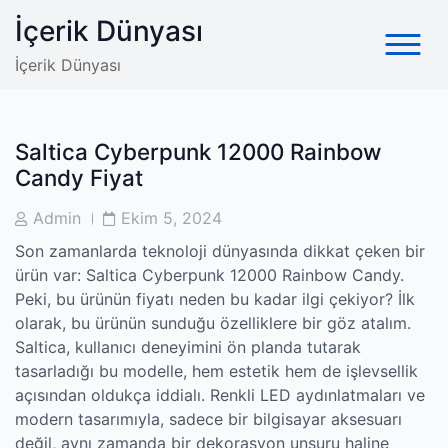
Skip
İçerik Dünyası
to
content
İçerik Dünyası
Saltica Cyberpunk 12000 Rainbow
Candy Fiyat
Post
Post
Admin
Ekim 5, 2024
Author
Date
Son zamanlarda teknoloji dünyasında dikkat çeken bir
ürün var: Saltica Cyberpunk 12000 Rainbow Candy.
Peki, bu ürünün fiyatı neden bu kadar ilgi çekiyor? İlk
olarak, bu ürünün sunduğu özelliklere bir göz atalım.
Saltica, kullanıcı deneyimini ön planda tutarak
tasarladığı bu modelle, hem estetik hem de işlevsellik
açısından oldukça iddialı. Renkli LED aydınlatmaları ve
modern tasarımıyla, sadece bir bilgisayar aksesuarı
değil, aynı zamanda bir dekorasyon unsuru haline