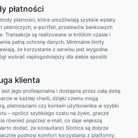
y płatności
tody płatności, które umożliwiają szybkie wpłaty
t płatniczych, e-portfeli, przelewów bankowych
. Transakcje są realizowane w krótkim czasie i
nia pełną ochronę danych. Minimalne limity
wiają, że korzystanie z serwisu jest wygodne.
ógł wybrać najdogodniejszy dla siebie sposób
uga klienta
jest jego profesjonalna i dostępna przez całą dobę
parcie w każdej chwili, dzięki czemu mogą
rą, płatnościami czy kontem użytkownika w szybki
ktu – oprócz szybkiego czatu na żywo, gracze
a również poprzez e-mail, co daje większą
Warto dodać, że konsultanci Slottica są dobrze
nacznie podnosi komfort korzystania z platformy.