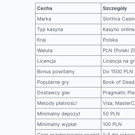
Cecha
Szczegóły
Marka
Slottica Casi
Typ kasyna
Kasyno online
Kraj
Polska
Waluta
PLN (Polski Zł
Licencja
Licencja na 
Bonus powitalny
Do 1500 PLN
Popularne gry
Book of Dead,
Dostawcy gier
Pragmatic Pla
Metody płatności
Visa, MasterCa
Minimalny depozyt
50 PLN
Minimalny wypłat
100 PLN
Czas przetwarzania wypłat
1-3 dni roboc