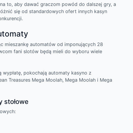
na to, aby dawać graczom powód do dalszej gry, a
różnić się od standardowych ofert innych kasyn
onkurencji.
utomaty
jąc mieszankę automatów od imponujących 28
wcom fani slotów będą mieli do wyboru wiele
ą wypłatę, pokochają automaty kasyno z
ntean Treasures Mega Moolah, Mega Moolah i Mega
y stołowe
łowych: