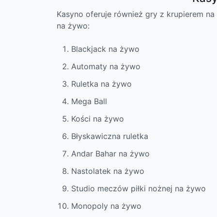
Kasyno oferuje również gry z krupierem na
na żywo:
Blackjack na żywo
Automaty na żywo
Ruletka na żywo
Mega Ball
Kości na żywo
Błyskawiczna ruletka
Andar Bahar na żywo
Nastolatek na żywo
Studio meczów piłki nożnej na żywo
Monopoly na żywo