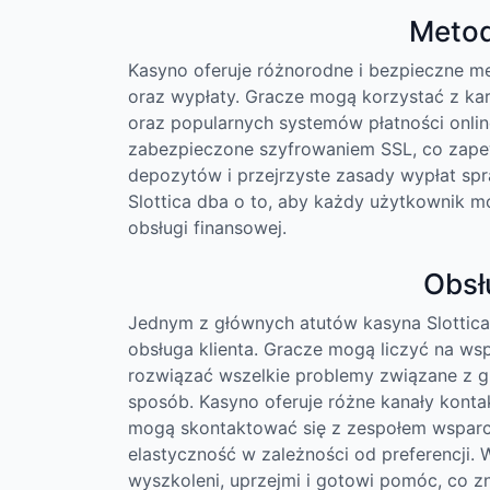
Metod
Kasyno oferuje różnorodne i bezpieczne me
oraz wypłaty. Gracze mogą korzystać z kar
oraz popularnych systemów płatności online
zabezpieczone szyfrowaniem SSL, co zapew
depozytów i przejrzyste zasady wypłat spra
Slottica dba o to, aby każdy użytkownik m
obsługi finansowej.
Obsł
Jednym z głównych atutów kasyna Slottica 
obsługa klienta. Gracze mogą liczyć na ws
rozwiązać wszelkie problemy związane z g
sposób. Kasyno oferuje różne kanały konta
mogą skontaktować się z zespołem wsparci
elastyczność w zależności od preferencji. 
wyszkoleni, uprzejmi i gotowi pomóc, co z