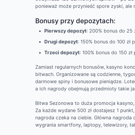
ponieważ może przynieść spore zyski, ale n
Bonusy przy depozytach:
Pierwszy depozyt
: 200% bonus do 25 
Drugi depozyt
: 150% bonus do 100 zł 
Trzeci depozyt
: 100% bonus do 150 zł
Zamiast regularnych bonusów, kasyno koncen
bitwach. Organizowane są codzienne, tygod
darmowe spiny i bonusowe pieniądze. Loteri
a ich nagrody obejmują przedmioty takie ja
Bitwa Sezonowa to duża promocja kasyno, 
Za każde wydane 500 zł dostajesz 1 punkt, a
nagroda czeka na ciebie. Główna nagroda o
wygrania smartfony, laptopy, telewizory, ta