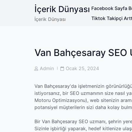
Skip
İçerik Dünyası
Facebook Sayfa Be
to
content
Tiktok Takipçi Art
İçerik Dünyası
Van Bahçesaray SEO
Post
Post
Admin
Ocak 25, 2024
Author
Date
Van Bahçesaray'da işletmenizin görünürlüğün
istiyorsanız, bir SEO uzmanının size nasıl 
Motoru Optimizasyonu), web sitenizin arama
potansiyel müşterilerin sizi daha kolay bulma
Bir Van Bahçesaray SEO uzmanı, şehrin yerel i
Sizinle işbirliği yaparak, hedef kitlenize ulaş