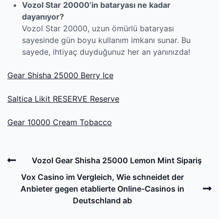
Vozol Star 20000’in bataryası ne kadar
dayanıyor?
Vozol Star 20000, uzun ömürlü bataryası
sayesinde gün boyu kullanım imkanı sunar. Bu
sayede, ihtiyaç duyduğunuz her an yanınızda!
Gear Shisha 25000 Berry Ice
Saltica Likit RESERVE Reserve
Gear 10000 Cream Tobacco
Post
Previous
Vozol Gear Shisha 25000 Lemon Mint Sipariş
navigation
Post
N
Vox Casino im Vergleich, Wie schneidet der
P
Anbieter gegen etablierte Online-Casinos in
Deutschland ab