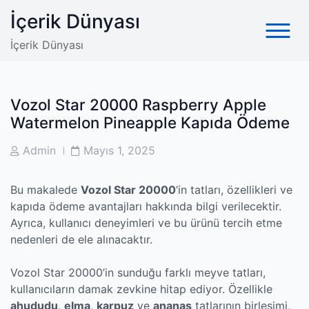
Skip
İçerik Dünyası
to
content
İçerik Dünyası
Vozol Star 20000 Raspberry Apple
Watermelon Pineapple Kapıda Ödeme
Post
Post
Admin
Mayıs 1, 2025
Author
Date
Bu makalede
Vozol Star 20000
‘in tatları, özellikleri ve
kapıda ödeme avantajları hakkında bilgi verilecektir.
Ayrıca, kullanıcı deneyimleri ve bu ürünü tercih etme
nedenleri de ele alınacaktır.
Vozol Star 20000’in sunduğu farklı meyve tatları,
kullanıcıların damak zevkine hitap ediyor. Özellikle
ahududu
,
elma
,
karpuz
ve
ananas
tatlarının birleşimi,