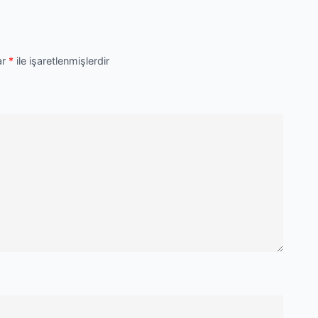
ar
*
ile işaretlenmişlerdir