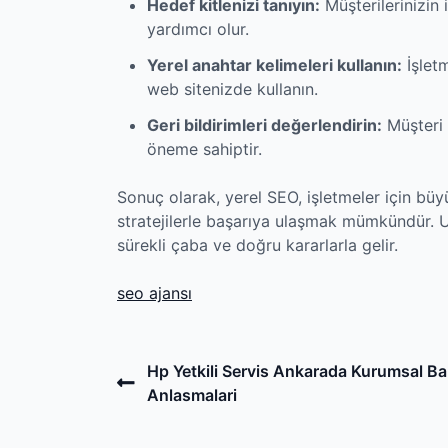
Hedef kitlenizi tanıyın:
Müşterilerinizin i
yardımcı olur.
Yerel anahtar kelimeleri kullanın:
İşletm
web sitenizde kullanın.
Geri bildirimleri değerlendirin:
Müşteri 
öneme sahiptir.
Sonuç olarak, yerel SEO, işletmeler için büy
stratejilerle başarıya ulaşmak mümkündür. 
sürekli çaba ve doğru kararlarla gelir.
seo ajansı
Post
Previous
Hp Yetkili Servis Ankarada Kurumsal B
Post
Anlasmalari
navigation