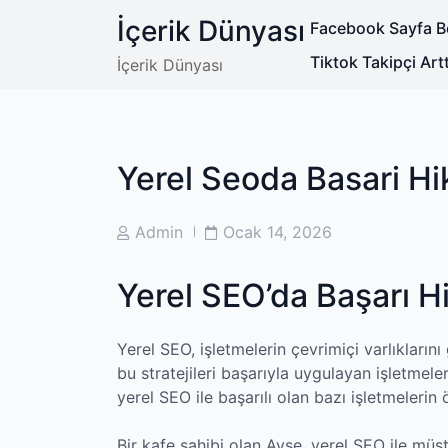
Skip
İçerik Dünyası
Facebook Sayfa Be
to
content
Tiktok Takipçi Art
İçerik Dünyası
Yerel Seoda Basari Hi
Post
Post
Admin
Ocak 14, 2026
Author
Date
Yerel SEO’da Başarı Hi
Yerel SEO, işletmelerin çevrimiçi varlıklarını 
bu stratejileri başarıyla uygulayan işletmeler
yerel SEO ile başarılı olan bazı işletmelerin 
Bir kafe sahibi olan Ayşe, yerel SEO ile müşte